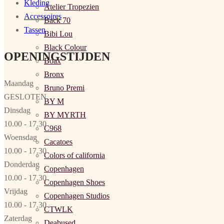
Kleding
Atelier Tropezien
Accessoires
Back 70
Tassen
Bibi Lou
Black Colour
OPENINGSTIJDEN
Boax
Bronx
Maandag
Bruno Premi
GESLOTEN
BY M
Dinsdag
BY MYRTH
10.00 - 17.30
C968
Woensdag
Cacatoes
10.00 - 17.30
Colors of california
Donderdag
Copenhagen
10.00 - 17.30
Copenhagen Shoes
Vrijdag
Copenhagen Studios
10.00 - 17.30
CTWLK
Zaterdag
Deabused