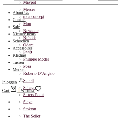
Maypol
Mercer
About Us
moa concept
Contact
Mou
Sale
Newtone
Nieuwe items
Nubikk
Schoenen
Odare
Accessoires
P448
Kleding
Philippe Model
Tassen
Posa
Merken
Roberto D’Angelo
Scholl
Inloggen
Sebago
Cart
0
Wishlist
Sisters Point
Slaye
Stokton
The Seller