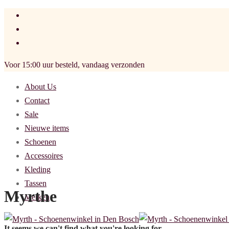
Voor 15:00 uur besteld, vandaag verzonden
About Us
Contact
Sale
Nieuwe items
Schoenen
Accessoires
Kleding
Tassen
Myrthe
Merken
It seems we can't find what you're looking for.