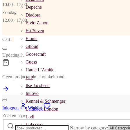
10.00 - 17.00
Depeche
Zondag
Diadora
12.00 - 17.00
Elvio Zanon
Est’Seven
Etonic
Cart
0
Ghoud
Goosecraft
Updating…
Guess
Haute L’Amitie
Geen producten in je winkelmand.
HIP
Ilse Jacobsen
Inuovo
Kennel & Schmenger
Inloggen
Wishlist
Laidback London
Zoeken naar:
Lodi
Lola cruz
Narrow by category: