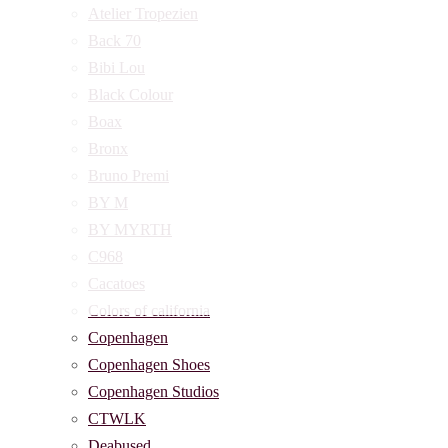
Atelier Tropezien
Back 70
Bibi Lou
Black Colour
Boax
Bronx
Bruno Premi
BY M
BY MYRTH
C968
Cacatoes
Colors of california
Copenhagen
Copenhagen Shoes
Copenhagen Studios
CTWLK
Deabused