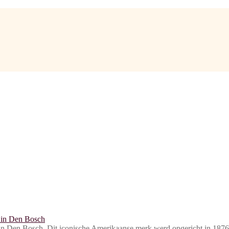
th in Den Bosch. Dit iconische Amerikaanse merk werd opgericht in 1876