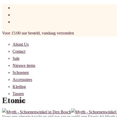
Voor 15:00 uur besteld, vandaag verzonden
About Us
Contact
Sale
Nieuwe items
Schoenen
Accessoires
Kleding
Tassen
Etonic
Merken
Voeg een vleugje kracht en stijl toe aan je outfit met Etonic bij Myr