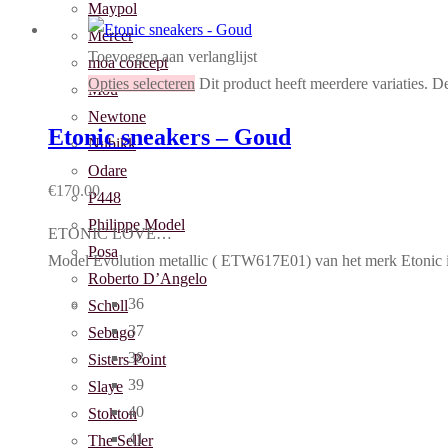
Maypol
Mercer
Toevoegen aan verlanglijst
moa concept
Opties selecteren
Dit product heeft meerdere variaties. 
Mou
Newtone
Etonic sneakers – Goud
Nubikk
Odare
€
170.00
P448
Philippe Model
ETONIC LOVE…
Posa
Model Evolution metallic ( ETW617E01) van het merk Etonic is
Roberto D’Angelo
36
Scholl
37
Sebago
38
Sisters Point
39
Slaye
40
Stokton
41
The Seller