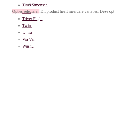
42
Tim&Simonsen
Opties selecteren
Dit product heeft meerdere variaties. Deze o
Toral
Triver Flight
Twins
Unisa
Via Vai
Wushu