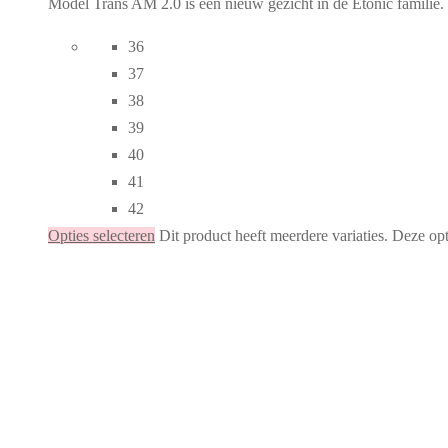
Model Trans AM 2.0 is een nieuw gezicht in de Etonic familie. U
36
37
38
39
40
41
42
Opties selecteren
Dit product heeft meerdere variaties. Deze o