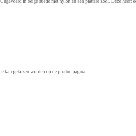
itgevoerd in beige suede met nylon en een plattere zool. Deze heeft ee
ptie kan gekozen worden op de productpagina