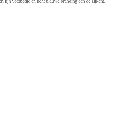
n fijn voetbedje en licht blauwe branding aan de zijkant.