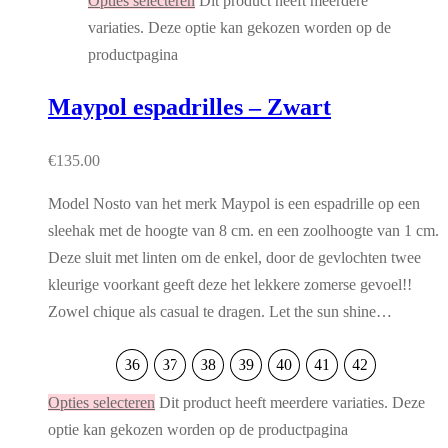
Opties selecteren
Dit product heeft meerdere
variaties. Deze optie kan gekozen worden op de
productpagina
Maypol espadrilles – Zwart
€
135.00
Model Nosto van het merk Maypol is een espadrille op een
sleehak met de hoogte van 8 cm. en een zoolhoogte van 1 cm.
Deze sluit met linten om de enkel, door de gevlochten twee
kleurige voorkant geeft deze het lekkere zomerse gevoel!!
Zowel chique als casual te dragen. Let the sun shine…
36
37
38
39
40
41
42
Opties selecteren
Dit product heeft meerdere variaties. Deze
optie kan gekozen worden op de productpagina