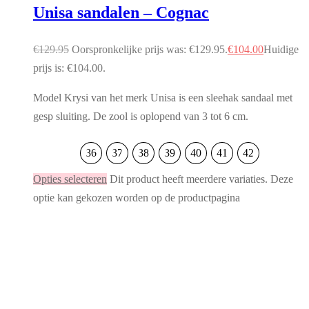
Unisa sandalen – Cognac
€
129.95
Oorspronkelijke prijs was: €129.95.
€
104.00
Huidige
prijs is: €104.00.
Model Krysi van het merk Unisa is een sleehak sandaal met
gesp sluiting. De zool is oplopend van 3 tot 6 cm.
36
37
38
39
40
41
42
Opties selecteren
Dit product heeft meerdere variaties. Deze
optie kan gekozen worden op de productpagina