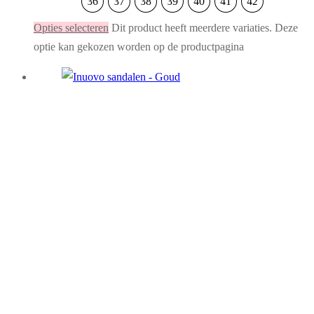
36
37
38
39
40
41
42
Opties selecteren
Dit product heeft meerdere variaties. Deze
optie kan gekozen worden op de productpagina