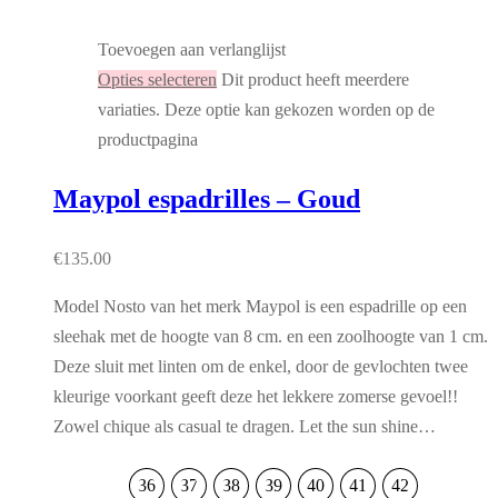
Toevoegen aan verlanglijst
Opties selecteren
Dit product heeft meerdere
variaties. Deze optie kan gekozen worden op de
productpagina
Maypol espadrilles – Goud
€
135.00
Model Nosto van het merk Maypol is een espadrille op een
sleehak met de hoogte van 8 cm. en een zoolhoogte van 1 cm.
Deze sluit met linten om de enkel, door de gevlochten twee
kleurige voorkant geeft deze het lekkere zomerse gevoel!!
Zowel chique als casual te dragen. Let the sun shine…
36
37
38
39
40
41
42