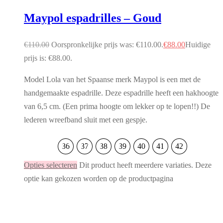
Maypol espadrilles – Goud
€
110.00
Oorspronkelijke prijs was: €110.00.
€
88.00
Huidige
prijs is: €88.00.
Model Lola van het Spaanse merk Maypol is een met de
handgemaakte espadrille. Deze espadrille heeft een hakhoogte
van 6,5 cm. (Een prima hoogte om lekker op te lopen!!) De
lederen wreefband sluit met een gespje.
36
37
38
39
40
41
42
Opties selecteren
Dit product heeft meerdere variaties. Deze
optie kan gekozen worden op de productpagina