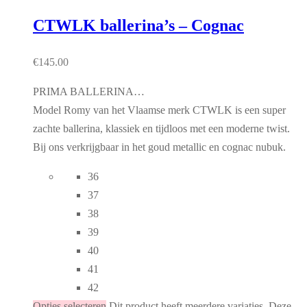
CTWLK ballerina’s – Cognac
€
145.00
PRIMA BALLERINA…
Model Romy van het Vlaamse merk CTWLK is een super
zachte ballerina, klassiek en tijdloos met een moderne twist.
Bij ons verkrijgbaar in het goud metallic en cognac nubuk.
36
37
38
39
40
41
42
Opties selecteren
Dit product heeft meerdere variaties. Deze