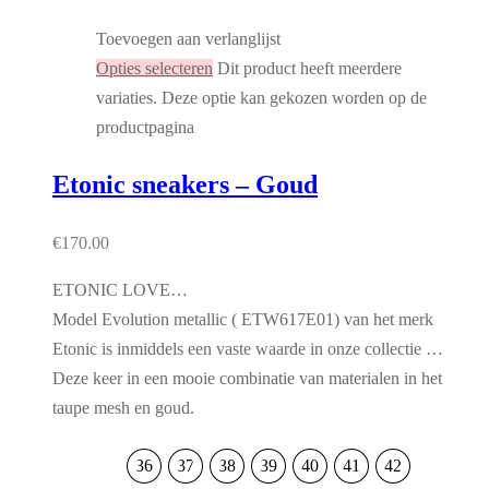
Toevoegen aan verlanglijst
Opties selecteren
Dit product heeft meerdere
variaties. Deze optie kan gekozen worden op de
productpagina
Etonic sneakers – Goud
€
170.00
ETONIC LOVE…
Model Evolution metallic ( ETW617E01) van het merk
Etonic is inmiddels een vaste waarde in onze collectie …
Deze keer in een mooie combinatie van materialen in het
taupe mesh en goud.
36
37
38
39
40
41
42