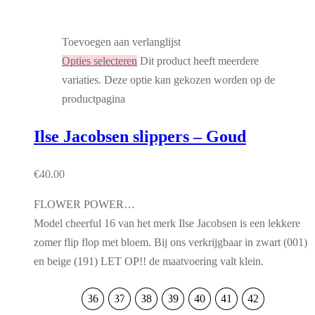
Toevoegen aan verlanglijst
Opties selecteren
Dit product heeft meerdere
variaties. Deze optie kan gekozen worden op de
productpagina
Ilse Jacobsen slippers – Goud
€
40.00
FLOWER POWER…
Model cheerful 16 van het merk Ilse Jacobsen is een lekkere
zomer flip flop met bloem. Bij ons verkrijgbaar in zwart (001)
en beige (191) LET OP!! de maatvoering valt klein.
36
37
38
39
40
41
42