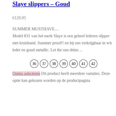
Slaye slippers – Goud
€
129.95
SUMMER MUSTHAVE…
Model 831 van het merk Slaye is een geheel lederen slipper
met kruisband. Summer proof!! en bij ons verkrijgbaar in wit
leder en goud metallic. Let the sun shine…
36
37
38
39
40
41
42
Opties selecteren
Dit product heeft meerdere variaties. Deze
optie kan gekozen worden op de productpagina