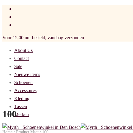
Voor 15:00 uur besteld, vandaag verzonden
About Us
Contact
Sale
Nieuwe items
Schoenen
Accessoires
Kleding
Tassen
100
Merken
Home
/
Product Maat
/
100