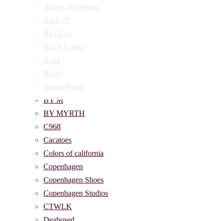
Atelier Tropezien
Back 70
Bibi Lou
Black Colour
Boax
Bronx
Bruno Premi
BY M
BY MYRTH
C968
Cacatoes
Colors of california
Copenhagen
Copenhagen Shoes
Copenhagen Studios
CTWLK
Deabused