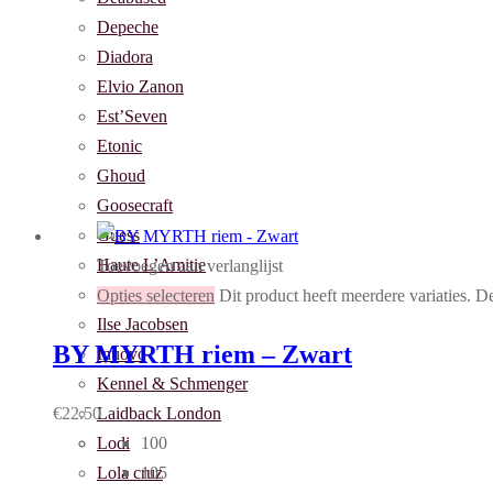
Depeche
Diadora
Elvio Zanon
Est’Seven
Etonic
Ghoud
Goosecraft
Guess
Haute L’Amitie
Toevoegen aan verlanglijst
HIP
Opties selecteren
Dit product heeft meerdere variaties. 
Ilse Jacobsen
BY MYRTH riem – Zwart
Inuovo
Kennel & Schmenger
Laidback London
€
22.50
Lodi
100
Lola cruz
105