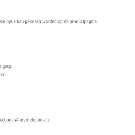
Deze optie kan gekozen worden op de productpagina
e gesp.
ier!
f Facebook @myrthdenbosch