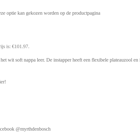
Deze optie kan gekozen worden op de productpagina
ijs is: €101.97.
et wit soft nappa leer. De instapper heeft een flexibele plateauzool en 
ier!
f Facebook @myrthdenbosch