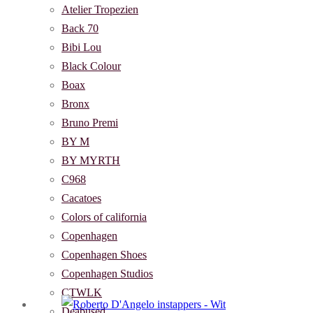
Atelier Tropezien
Back 70
Bibi Lou
Black Colour
Boax
Bronx
Bruno Premi
BY M
BY MYRTH
C968
Cacatoes
Colors of california
Copenhagen
Copenhagen Shoes
Copenhagen Studios
CTWLK
Deabused