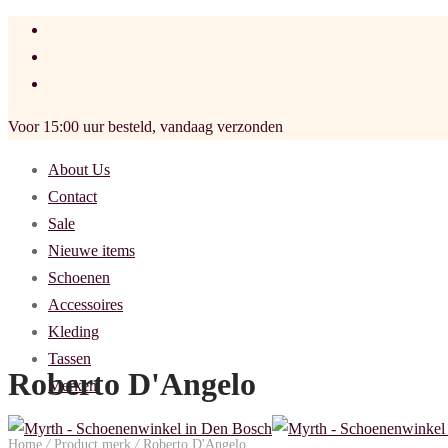
Voor 15:00 uur besteld, vandaag verzonden
About Us
Contact
Sale
Nieuwe items
Schoenen
Accessoires
Kleding
Tassen
Roberto D'Angelo
Merken
Home
/
Product merk
/
Roberto D'Angelo