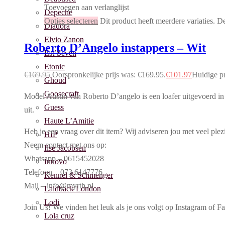
Toevoegen aan verlanglijst
Depeche
Opties selecteren
Dit product heeft meerdere variaties. 
Diadora
Elvio Zanon
Roberto D’Angelo instappers – Wit
Est’Seven
Etonic
€
169.95
Oorspronkelijke prijs was: €169.95.
€
101.97
Huidige pr
Ghoud
Goosecraft
Model Austin van Roberto D’angelo is een loafer uitgevoerd in h
Guess
uit.
Haute L’Amitie
Heb je een vraag over dit item? Wij adviseren jou met veel plez
HIP
Neem contact met ons op:
Ilse Jacobsen
Whatsapp – 0615452028
Inuovo
Telefoon – 073 6147776
Kennel & Schmenger
Mail – info@myrth.nl
Laidback London
Lodi
Join Us! We vinden het leuk als je ons volgt op Instagram o
Lola cruz