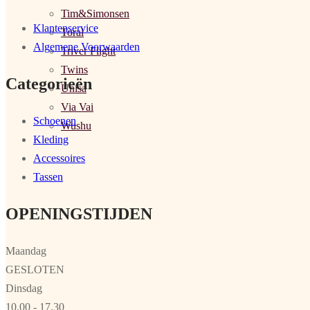
Tim&Simonsen
Klantenservice
Toral
Algemene Voorwaarden
Triver Flight
Twins
Categorieën
Unisa
Via Vai
Schoenen
Wushu
Kleding
Accessoires
Tassen
OPENINGSTIJDEN
Maandag
GESLOTEN
Dinsdag
10.00 - 17.30