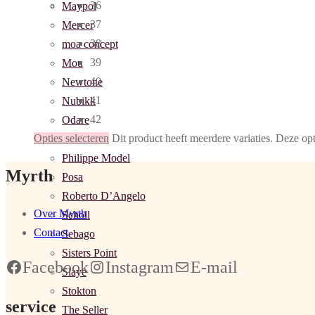
36
Maypol
37
Mercer
38
moa concept
39
Mou
40
Newtone
41
Nubikk
42
Odare
Opties selecteren
Dit product heeft meerdere variaties. Deze o
P448
Philippe Model
Myrth
Posa
Roberto D’Angelo
Over Myrth
Scholl
Contact
Sebago
Sisters Point
Facebook
Instagram
E-mail
Slaye
Stokton
service
The Seller