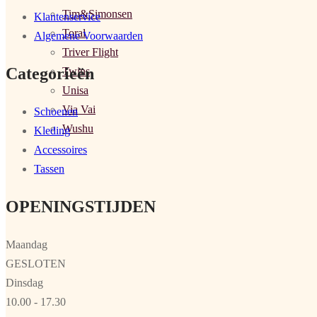
Tim&Simonsen
Klantenservice
Toral
Algemene Voorwaarden
Triver Flight
Categorieën
Twins
Unisa
Via Vai
Schoenen
Wushu
Kleding
Accessoires
Tassen
OPENINGSTIJDEN
Maandag
GESLOTEN
Dinsdag
10.00 - 17.30