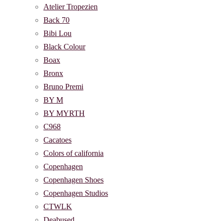
Atelier Tropezien
Back 70
Bibi Lou
Black Colour
Boax
Bronx
Bruno Premi
BY M
BY MYRTH
C968
Cacatoes
Colors of california
Copenhagen
Copenhagen Shoes
Copenhagen Studios
CTWLK
Deabused