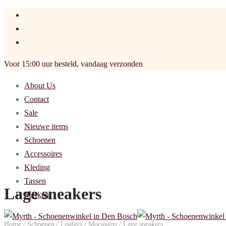
Voor 15:00 uur besteld, vandaag verzonden
About Us
Contact
Sale
Nieuwe items
Schoenen
Accessoires
Kleding
Tassen
Lage sneakers
Merken
Home
/
Schoenen
/
Loafers / Mocassins
/
Lage sneakers