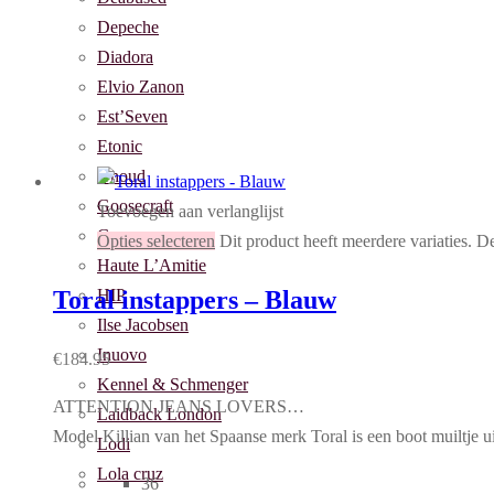
Depeche
Diadora
Elvio Zanon
Est’Seven
Etonic
Ghoud
Goosecraft
Toevoegen aan verlanglijst
Guess
Opties selecteren
Dit product heeft meerdere variaties. 
Haute L’Amitie
HIP
Toral instappers – Blauw
Ilse Jacobsen
Inuovo
€
184.95
Kennel & Schmenger
ATTENTION JEANS LOVERS…
Laidback London
Model Killian van het Spaanse merk Toral is een boot muiltje u
Lodi
Lola cruz
36