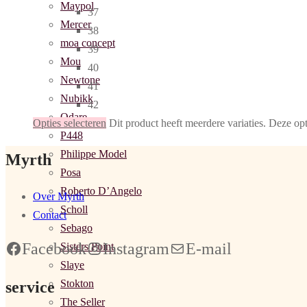
Maypol
37
Mercer
38
moa concept
39
Mou
40
Newtone
41
Nubikk
42
Odare
Opties selecteren
Dit product heeft meerdere variaties. Deze o
P448
Philippe Model
Myrth
Posa
Roberto D’Angelo
Over Myrth
Scholl
Contact
Sebago
Facebook
Instagram
E-mail
Sisters Point
Slaye
Stokton
service
The Seller