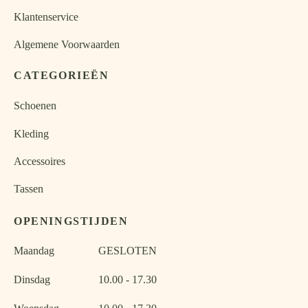
de
de
Klantenservice
productpagina
productpagina
Algemene Voorwaarden
CATEGORIEËN
Schoenen
Kleding
Accessoires
Tassen
OPENINGSTIJDEN
Maandag
GESLOTEN
Dinsdag
10.00 - 17.30