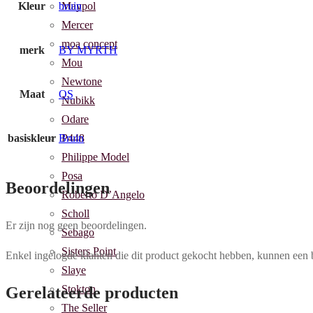
Kleur
bruin
Maypol
Mercer
moa concept
merk
BY MYRTH
Mou
Newtone
Maat
OS
Nubikk
Odare
basiskleur
Bruin
P448
Philippe Model
Posa
Beoordelingen
Roberto D’Angelo
Scholl
Er zijn nog geen beoordelingen.
Sebago
Sisters Point
Enkel ingelogde klanten die dit product gekocht hebben, kunnen een 
Slaye
Stokton
Gerelateerde producten
The Seller