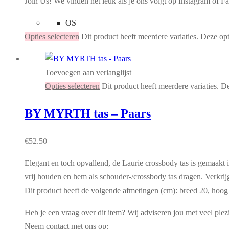
Join Us! We vinden het leuk als je ons volgt op Instagram o
OS
Opties selecteren
Dit product heeft meerdere variaties. Deze o
Toevoegen aan verlanglijst
Opties selecteren
Dit product heeft meerdere variaties. 
BY MYRTH tas – Paars
€
52.50
Elegant en toch opvallend, de Laurie crossbody tas is gemaakt i
vrij houden en hem als schouder-/crossbody tas dragen. Verkrij
Dit product heeft de volgende afmetingen (cm): breed 20, hoog 
Heb je een vraag over dit item? Wij adviseren jou met veel plez
Neem contact met ons op: