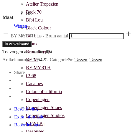
Atelier Tropezien
Back 70
OS
Maat
Bibi Lou
Wissen
Black Colour
Boax
BY MYRTH tas - Bruin aantal
Bronx
In winkelmand
Bruno Premi
Toevoegen aan verlanglijst
BY M
Artikelnummer:
1954-92
Categorieën:
Tassen
,
Tassen
BY MYRTH
Share
C968
Cacatoes
Colors of california
Copenhagen
Copenhagen Shoes
Beschrijving
Copenhagen Studios
Extra informatie
CTWLK
Beoordelingen
0
Deabused