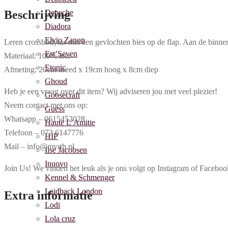
Depeche
Beschrijving
Diadora
Elvio Zanon
Leren crossbodytas met een gevlochten bies op de flap. Aan de binnenzi
Est’Seven
Materiaal: 100% leer
Etonic
Afmeting: 20cm breed x 19cm hoog x 8cm diep
Ghoud
Heb je een vraag over dit item? Wij adviseren jou met veel plezier!
Goosecraft
Neem contact met ons op:
Guess
Whatsapp – 0615452028
Haute L’Amitie
Telefoon – 073 6147776
HIP
Mail – info@myrth.nl
Ilse Jacobsen
Inuovo
Join Us! We vinden het leuk als je ons volgt op Instagram of Face
Kennel & Schmenger
Laidback London
Extra informatie
Lodi
Lola cruz