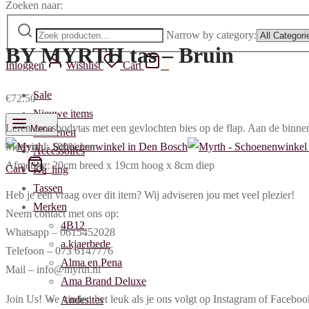
Zoeken naar:
Narrow by category:
BY MYRTH tas – Bruin
Inloggen
Wishlist
Cart
0
Sale
€
72.50
Nieuwe items
Leren crossbodytas met een gevlochten bies op de flap. Aan de binnenzi
Menu
Schoenen
Materiaal: 100% leer
Accessoires
Afmeting: 20cm breed x 19cm hoog x 8cm diep
Cart
0
Kleding
Tassen
Heb je een vraag over dit item? Wij adviseren jou met veel plezier!
Merken
Neem contact met ons op:
4B12
Whatsapp – 0615452028
a.kjaerbede
Telefoon – 073 6147776
Alma en Pena
Mail – info@myrth.nl
Ama Brand Deluxe
Join Us! We vinden het leuk als je ons volgt op Instagram of Face
Andesites