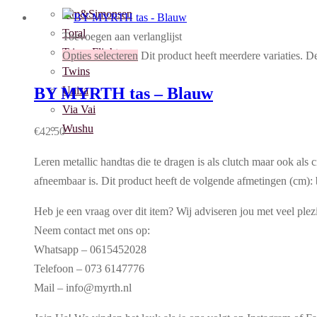
Tim&Simonsen
Toral
Toevoegen aan verlanglijst
Triver Flight
Opties selecteren
Dit product heeft meerdere variaties. 
Twins
Unisa
BY MYRTH tas – Blauw
Via Vai
Wushu
€
42.50
Leren metallic handtas die te dragen is als clutch maar ook als 
afneembaar is. Dit product heeft de volgende afmetingen (cm): 
Heb je een vraag over dit item? Wij adviseren jou met veel plez
Neem contact met ons op:
Whatsapp – 0615452028
Telefoon – 073 6147776
Mail – info@myrth.nl