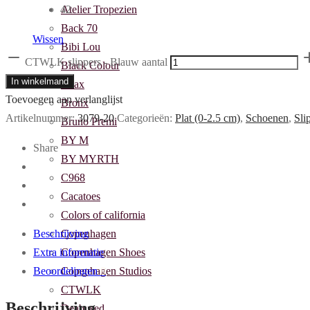
Atelier Tropezien
42
Back 70
Wissen
Bibi Lou
CTWLK slippers - Blauw aantal
Black Colour
In winkelmand
Boax
Toevoegen aan verlanglijst
Bronx
Artikelnummer:
3079-20
Categorieën:
Plat (0-2.5 cm)
,
Schoenen
,
Sli
Bruno Premi
BY M
Share
BY MYRTH
C968
Cacatoes
Colors of california
Copenhagen
Beschrijving
Copenhagen Shoes
Extra informatie
Copenhagen Studios
Beoordelingen
0
CTWLK
Beschrijving
Deabused