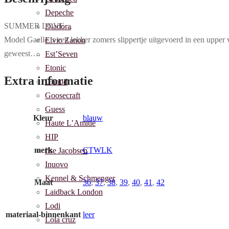
Depeche
SUMMER LOVE…
Diadora
Model Gaelle is een lekker zomers slippertje uitgevoerd in een upper 
Elvio Zanon
geweest….
Est’Seven
Etonic
Extra informatie
Ghoud
Goosecraft
Guess
Kleur
blauw
Haute L’Amitie
HIP
merk
CTWLK
Ilse Jacobsen
Inuovo
Kennel & Schmenger
Maat
36
,
37
,
38
,
39
,
40
,
41
,
42
Laidback London
Lodi
materiaal-binnenkant
leer
Lola cruz