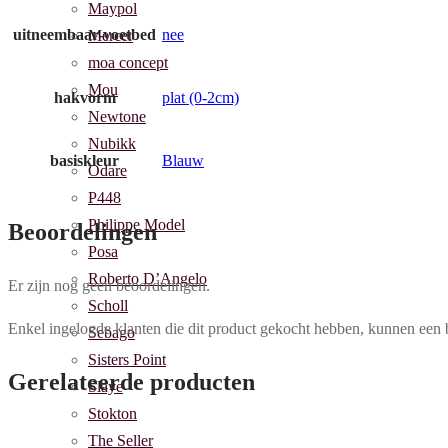
Maypol
uitneembaar-voetbed
nee
Mercer
moa concept
Mou
hakvorm
plat (0-2cm)
Newtone
Nubikk
basiskleur
Blauw
Odare
P448
Philippe Model
Beoordelingen
Posa
Roberto D’Angelo
Er zijn nog geen beoordelingen.
Scholl
Enkel ingelogde klanten die dit product gekocht hebben, kunnen een 
Sebago
Sisters Point
Gerelateerde producten
Slaye
Stokton
The Seller