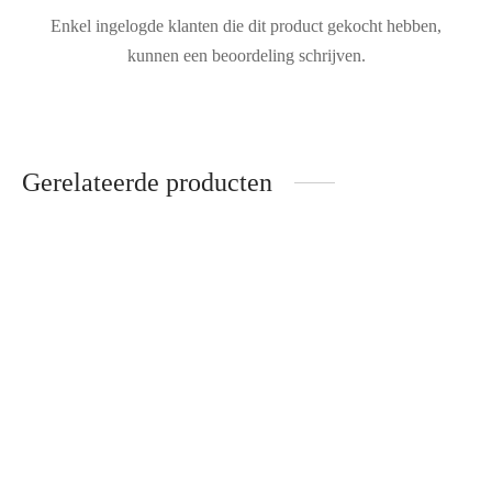
Enkel ingelogde klanten die dit product gekocht hebben,
kunnen een beoordeling schrijven.
Gerelateerde producten
Est’Seven jas – Brons
Dit
Dit
Oorspronkelijke
Huidige
€
229.95
€
138.00
product
product
prijs was:
prijs is:
heeft
Dit
heeft
€229.95.
€138.00.
meerdere
product
meerdere
variaties.
heeft
variaties.
Deze
meerdere
Deze
optie