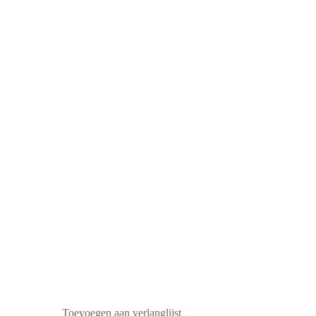
Toevoegen aan verlanglijst