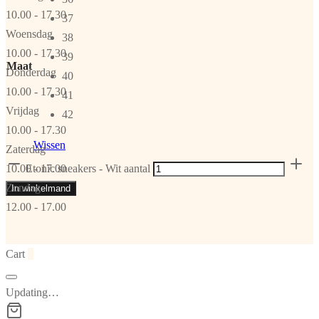
10.00 - 17.30
37
Woensdag
38
10.00 - 17.30
39
Maat
Donderdag
40
10.00 - 17.30
41
Vrijdag
42
10.00 - 17.30
Wissen
Zaterdag
10.00 - 17.00
Etonic sneakers - Wit aantal
Zondag
In winkelmand
12.00 - 17.00
Cart
0
Updating…