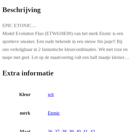
Beschrijving
EPIC ETONIC…
Model Evolution Fluo (ETW618E00) van het merk Etonic is een
sportieve sneaker. Een oude bekende in een nieuw fris jasje!! Bij
ons verkrijgbaar in 2 fantastische kleurcombinaties. Wit met roze en
taupe met geel. Let op de maatvoering valt een half maatje kleiner…
Extra informatie
Kleur
wit
merk
Etonic
Maat
36
,
37
,
38
,
39
,
40
,
41
,
42