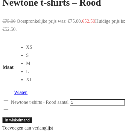
Newtone t-shirts – Rood
€
75.00
Oorspronkelijke prijs was: €75.00.
€
52.50
Huidige prijs is:
€52.50.
XS
S
M
Maat
L
XL
Wissen
Newtone t-shirts - Rood aantal
In winkelmand
Toevoegen aan verlanglijst