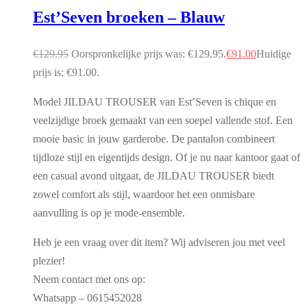
Est’Seven broeken – Blauw
€
129.95
Oorspronkelijke prijs was: €129.95.
€
91.00
Huidige
prijs is: €91.00.
Model JILDAU TROUSER van Est’Seven is chique en
veelzijdige broek gemaakt van een soepel vallende stof. Een
mooie basic in jouw garderobe. De pantalon combineert
tijdloze stijl en eigentijds design. Of je nu naar kantoor gaat of
een casual avond uitgaat, de JILDAU TROUSER biedt
zowel comfort als stijl, waardoor het een onmisbare
aanvulling is op je mode-ensemble.
Heb je een vraag over dit item? Wij adviseren jou met veel
plezier!
Neem contact met ons op:
Whatsapp – 0615452028