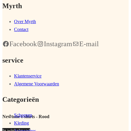
Myrth
Over Myrth
Contact
Facebook
Instagram
E-mail
service
Klantenservice
Algemene Voorwaarden
Categorieën
Schoenen
Newtone t-shirts - Rood
Kleding
In winkelmand
Accessoires