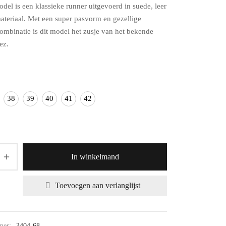
del is een klassieke runner uitgevoerd in suede, leer
materiaal. Met een super pasvorm en gezellige
combinatie is dit model het zusje van het bekende
ez.
38
39
40
41
42
In winkelmand
Toevoegen aan verlanglijst
mer:
3404-68