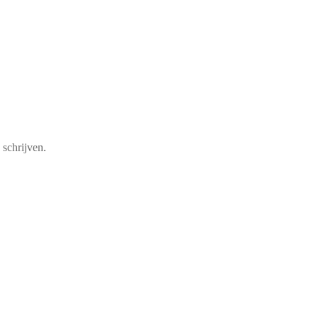
schrijven.
– Wit
Copenhagen Shoes ballerina – Beige