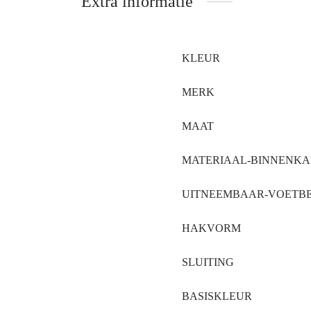
Extra informatie
KLEUR
MERK
MAAT
MATERIAAL-BINNENK
UITNEEMBAAR-VOETB
HAKVORM
SLUITING
BASISKLEUR