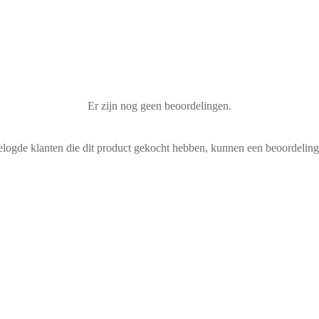
Er zijn nog geen beoordelingen.
elogde klanten die dit product gekocht hebben, kunnen een beoordeling 
Brand Deluxe sneakers – Print
Ama Brand Deluxe sneakers 