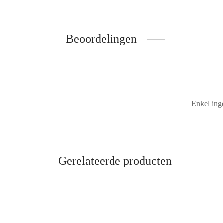
Beoordelingen
Enkel ing
Gerelateerde producten
Toral enkellaarzen – Rood
Ama 