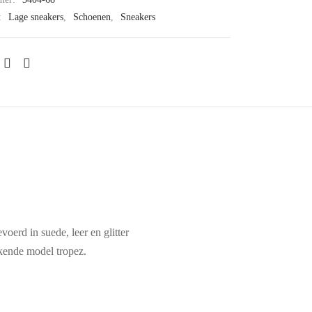
:
Lage sneakers
,
Schoenen
,
Sneakers
erd in suede, leer en glitter
ekende model tropez.