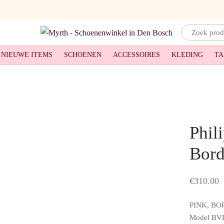
Narrow
by
NIEUWE ITEMS
SCHOENEN
ACCESSOIRES
KLEDING
TA
category:
Phil
Bor
€
310.00
PINK, B
Model BVL