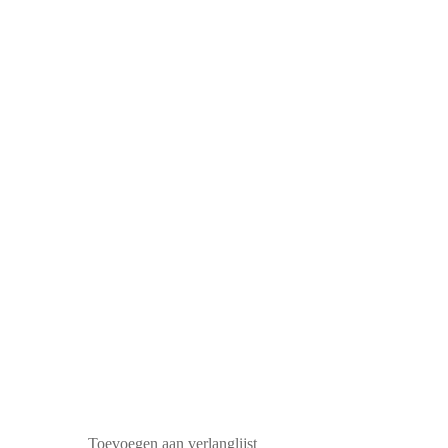
Toevoegen aan verlanglijst