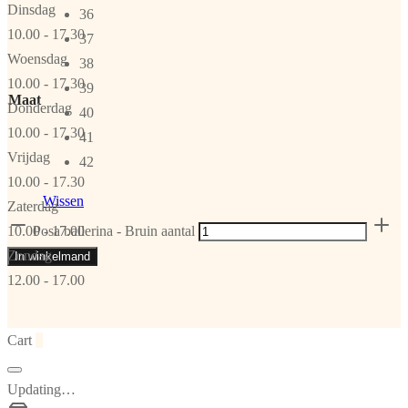
Dinsdag
36
10.00 - 17.30
37
Woensdag
38
10.00 - 17.30
39
Maat
Donderdag
40
10.00 - 17.30
41
Vrijdag
42
10.00 - 17.30
Wissen
Zaterdag
10.00 - 17.00
Posa ballerina - Bruin aantal
Zondag
In winkelmand
12.00 - 17.00
Cart
0
Updating…