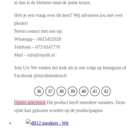
in dan is de kleinere maat de juiste keuze.
Heb je een vraag over dit item? Wij adviseren jou met veel
plezier!
Neem contact met ons op:
Whatsapp – 0615452028
Telefoon – 073 6147776
Mail – info@myrth.nl
Join Us! We vinden het leuk als je ons volgt op Instagram of
Facebook @myrthdenbosch
36
37
38
39
40
41
42
Opties selecteren
Dit product heeft meerdere variaties. Deze
optie kan gekozen worden op de productpagina