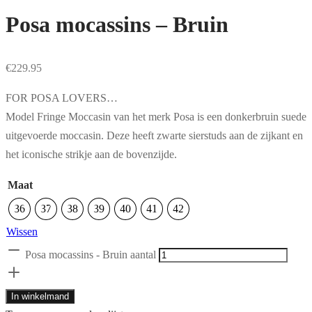
Posa mocassins – Bruin
€
229.95
FOR POSA LOVERS…
Model Fringe Moccasin van het merk Posa is een donkerbruin suede
uitgevoerde moccasin. Deze heeft zwarte sierstuds aan de zijkant en
het iconische strikje aan de bovenzijde.
Maat
36
37
38
39
40
41
42
Wissen
Posa mocassins - Bruin aantal
In winkelmand