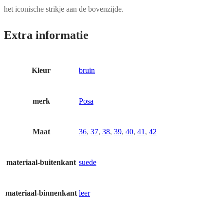
het iconische strikje aan de bovenzijde.
Extra informatie
Kleur
bruin
merk
Posa
Maat
36
,
37
,
38
,
39
,
40
,
41
,
42
materiaal-buitenkant
suede
materiaal-binnenkant
leer