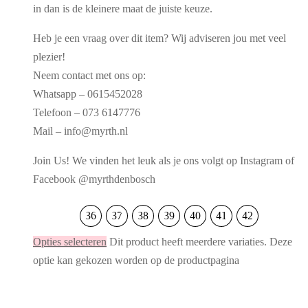
in dan is de kleinere maat de juiste keuze.
Heb je een vraag over dit item? Wij adviseren jou met veel
plezier!
Neem contact met ons op:
Whatsapp – 0615452028
Telefoon – 073 6147776
Mail – info@myrth.nl
Join Us! We vinden het leuk als je ons volgt op Instagram of
Facebook @myrthdenbosch
36
37
38
39
40
41
42
Opties selecteren
Dit product heeft meerdere variaties. Deze
optie kan gekozen worden op de productpagina