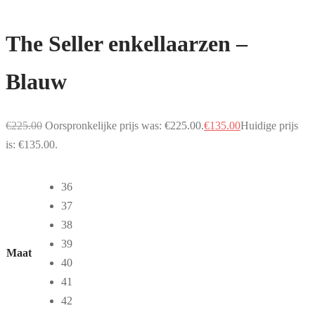
The Seller enkellaarzen –
Blauw
€
225.00
Oorspronkelijke prijs was: €225.00.
€
135.00
Huidige prijs
is: €135.00.
36
37
38
39
Maat
40
41
42