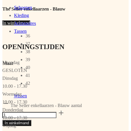
Schoenen
The Seller enkellaarzen - Blauw
Kleding
In winkelmand
Accessoires
Tassen
36
37
OPENINGSTIJDEN
38
39
Maandag
Maat
40
GESLOTEN
41
Dinsdag
42
10.00 - 17.30
Woensdag
Wissen
10.00 - 17.30
The Seller enkellaarzen - Blauw aantal
Donderdag
10.00 - 17.30
In winkelmand
Vrijdag