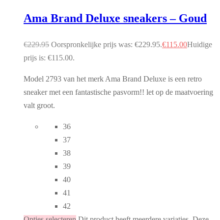
Ama Brand Deluxe sneakers – Goud
€
229.95
Oorspronkelijke prijs was: €229.95.
€
115.00
Huidige
prijs is: €115.00.
Model 2793 van het merk Ama Brand Deluxe is een retro
sneaker met een fantastische pasvorm!! let op de maatvoering
valt groot.
36
37
38
39
40
41
42
Opties selecteren
Dit product heeft meerdere variaties. Deze