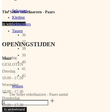
Schoenen
The Seller enkellaarzen - Paars
Kleding
In winkelmand
Accessoires
Tassen
36
37
OPENINGSTIJDEN
38
39
Maandag
Maat
40
GESLOTEN
41
Dinsdag
42
10.00 - 17.30
Woensdag
Wissen
10.00 - 17.30
The Seller enkellaarzen - Paars aantal
Donderdag
10.00 - 17.30
In winkelmand
Vrijdag