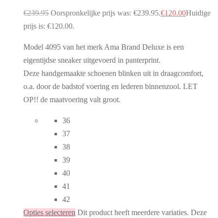
€
239.95
Oorspronkelijke prijs was: €239.95.
€
120.00
Huidige
prijs is: €120.00.
Model 4095 van het merk Ama Brand Deluxe is een
eigentijdse sneaker uitgevoerd in panterprint.
Deze handgemaakte schoenen blinken uit in draagcomfort,
o.a. door de badstof voering en lederen binnenzool. LET
OP!! de maatvoering valt groot.
36
37
38
39
40
41
42
Opties selecteren
Dit product heeft meerdere variaties. Deze