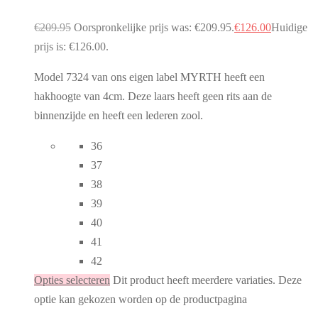
€
209.95
Oorspronkelijke prijs was: €209.95.
€
126.00
Huidige
prijs is: €126.00.
Model 7324 van ons eigen label MYRTH heeft een
hakhoogte van 4cm. Deze laars heeft geen rits aan de
binnenzijde en heeft een lederen zool.
36
37
38
39
40
41
42
Opties selecteren
Dit product heeft meerdere variaties. Deze
optie kan gekozen worden op de productpagina