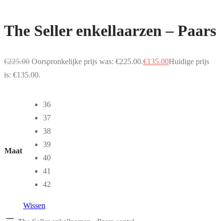
The Seller enkellaarzen – Paars
€
225.00
Oorspronkelijke prijs was: €225.00.
€
135.00
Huidige prijs
is: €135.00.
36
37
38
39
Maat
40
41
42
Wissen