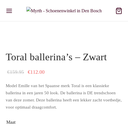
Toral ballerina’s – Zwart
Oorspronkelijke
Huidige
€
159.95
€
112.00
prijs was:
prijs is:
Model Emille van het Spaanse merk Toral is een klassieke
€159.95.
€112.00.
ballerina in een jaren 50 look. De ballerina is DE trendschoen
van deze zomer. Deze ballerina heeft een lekker zacht voetbedje,
voor optimaal draagcomfort.
Maat