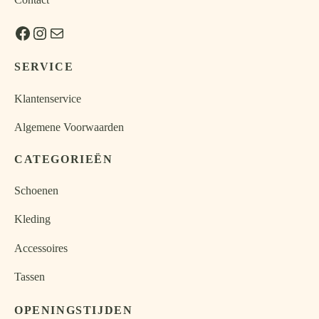
gekozen
productpa
productpagina
op
Facebook
Instagram
E-mail
worden
de
op
productpagina
de
SERVICE
productpagina
Klantenservice
Algemene Voorwaarden
CATEGORIEËN
Schoenen
Kleding
Accessoires
Tassen
OPENINGSTIJDEN