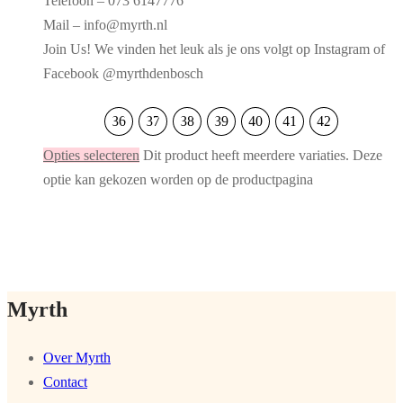
Telefoon – 073 6147776
Mail – info@myrth.nl
Join Us! We vinden het leuk als je ons volgt op Instagram of
Facebook @myrthdenbosch
36
37
38
39
40
41
42
Opties selecteren
Dit product heeft meerdere variaties. Deze
optie kan gekozen worden op de productpagina
Myrth
Over Myrth
Contact