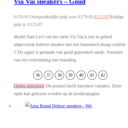
Via Vai sneakers – Goud
€
179.95
Oorspronkelijke prijs was: €179.95.
€
125.97
Huidige
prijs is: €125.97.
Model Sam Levi van het merk Via Vai is een in geheel
uitgevoerde lederen sneaker met een fantastisch draag comfort
!! De upper is gemaakt van goud gepoederd suede. Voorzien
van een vetersluiting met branding.
36
37
38
39
40
41
42
Opties selecteren
Dit product heeft meerdere variaties. Deze
optie kan gekozen worden op de productpagina