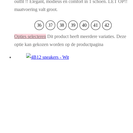
outfit !! Elegant, modieus en comfort in 1 schoen. LET OP!!
maatvoering valt groot.
36
37
38
39
40
41
42
Opties selecteren
Dit product heeft meerdere variaties. Deze
optie kan gekozen worden op de productpagina