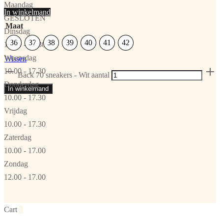
Maandag
In winkelmand
GESLOTEN
Maat
Dinsdag
36
37
38
39
40
41
42
10.00 - 17.30
Woensdag
Wissen
10.00 - 17.30
Back 70 sneakers - Wit aantal
Donderdag
In winkelmand
10.00 - 17.30
Vrijdag
10.00 - 17.30
Zaterdag
10.00 - 17.00
Zondag
12.00 - 17.00
Cart
0