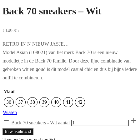
Back 70 sneakers – Wit
€
149.95
RETRO IN N NIEUW JASJE…
Model Asian (108021) van het merk Back 70 is een nieuw
modelletje in de Back 70 familie. Door deze fijne combinatie van
gebroken wit en goud is dit model casual chic en dus bij bijna iedere
outfit te combineren.
Maat
36
37
38
39
40
41
42
Wissen
Back 70 sneakers - Wit aantal
In winkelmand
Toevoegen aan verlanglijst