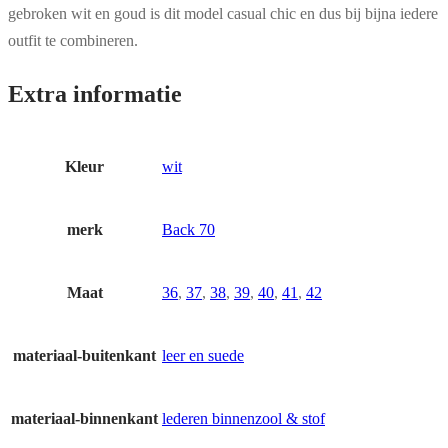
gebroken wit en goud is dit model casual chic en dus bij bijna iedere
outfit te combineren.
Extra informatie
Kleur
wit
merk
Back 70
Maat
36
,
37
,
38
,
39
,
40
,
41
,
42
materiaal-buitenkant
leer en suede
materiaal-binnenkant
lederen binnenzool & stof