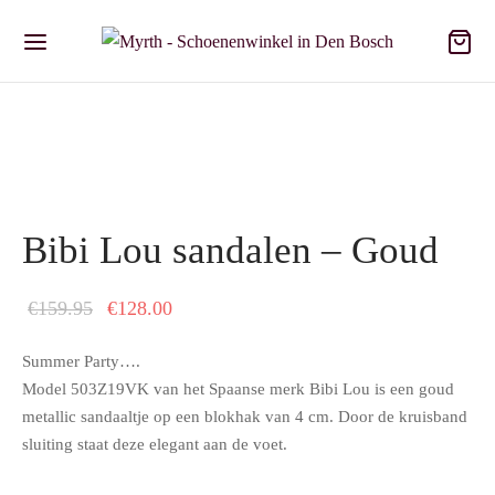
Bibi Lou sandalen – Goud
Oorspronkelijke
Huidige
€
159.95
€
128.00
prijs was:
prijs is:
Summer Party….
€159.95.
€128.00.
Model 503Z19VK van het Spaanse merk Bibi Lou is een goud
metallic sandaaltje op een blokhak van 4 cm. Door de kruisband
sluiting staat deze elegant aan de voet.