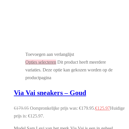
Toevoegen aan verlanglijst
Opties selecteren
Dit product heeft meerdere
variaties. Deze optie kan gekozen worden op de
productpagina
Via Vai sneakers – Goud
€
179.95
Oorspronkelijke prijs was: €179.95.
€
125.97
Huidige
prijs is: €125.97.
Model Sam Levi van het merk Via Vai is een in geheel