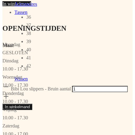
In winkelmand
Accessoires
Tassen
36
37
OPENINGSTIJDEN
38
39
Maandag
Maat
40
GESLOTEN
41
Dinsdag
42
10.00 - 17.30
Woensdag
Wissen
10.00 - 17.30
Bibi Lou slippers - Bruin aantal
Donderdag
10.00 - 17.30
In winkelmand
Vrijdag
10.00 - 17.30
Zaterdag
10.00 - 17.00