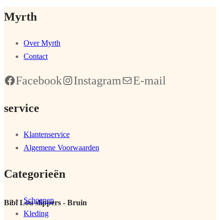
Myrth
Over Myrth
Contact
Facebook
Instagram
E-mail
service
Klantenservice
Algemene Voorwaarden
Categorieën
Schoenen
Bibi Lou slippers - Bruin
Kleding