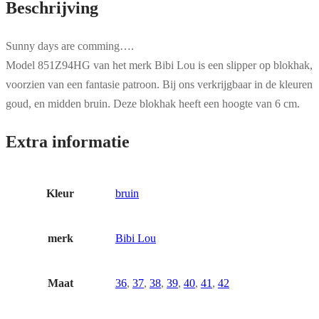
Beschrijving
Sunny days are comming….
Model 851Z94HG van het merk Bibi Lou is een slipper op blokhak,
voorzien van een fantasie patroon. Bij ons verkrijgbaar in de kleuren
goud, en midden bruin. Deze blokhak heeft een hoogte van 6 cm.
Extra informatie
Kleur
bruin
merk
Bibi Lou
Maat
36
,
37
,
38
,
39
,
40
,
41
,
42