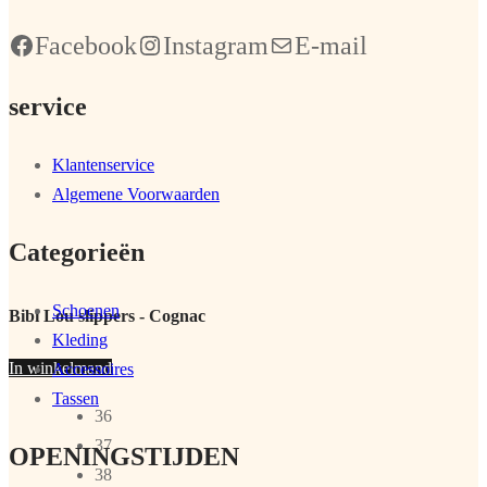
Facebook
Instagram
E-mail
service
Klantenservice
Algemene Voorwaarden
Categorieën
Schoenen
Bibi Lou slippers - Cognac
Kleding
In winkelmand
Accessoires
Tassen
36
37
OPENINGSTIJDEN
38