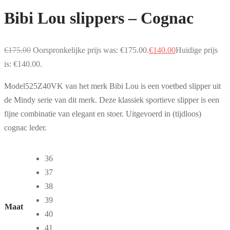
Bibi Lou slippers – Cognac
€
175.00
Oorspronkelijke prijs was: €175.00.
€
140.00
Huidige prijs
is: €140.00.
Model525Z40VK van het merk Bibi Lou is een voetbed slipper uit
de Mindy serie van dit merk. Deze klassiek sportieve slipper is een
fijne combinatie van elegant en stoer. Uitgevoerd in (tijdloos)
cognac leder.
36
37
38
39
Maat
40
41