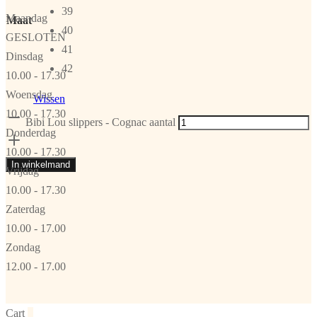
39
Maandag
Maat
40
GESLOTEN
41
Dinsdag
42
10.00 - 17.30
Woensdag
Wissen
10.00 - 17.30
Bibi Lou slippers - Cognac aantal
Donderdag
10.00 - 17.30
In winkelmand
Vrijdag
10.00 - 17.30
Zaterdag
10.00 - 17.00
Zondag
12.00 - 17.00
Cart
0