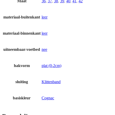
Maat
36
,
37
,
38
,
39
,
40
,
41
,
42
materiaal-buitenkant
leer
materiaal-binnenkant
leer
uitneembaar-voetbed
nee
hakvorm
plat (0-2cm)
sluiting
Klittenband
basiskleur
Cognac