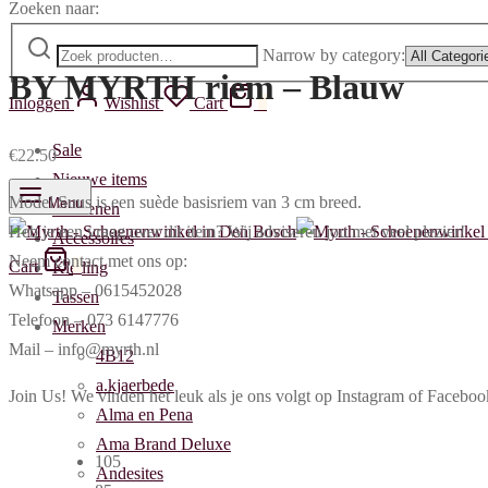
Zoeken naar:
Narrow by category:
BY MYRTH riem – Blauw
Inloggen
Wishlist
Cart
0
Sale
€
22.50
Nieuwe items
Model Suus is een suède basisriem van 3 cm breed.
Menu
Schoenen
Heb je een vraag over dit item? Wij adviseren jou met veel plezier!
Accessoires
Neem contact met ons op:
Cart
0
Kleding
Whatsapp – 0615452028
Tassen
Telefoon – 073 6147776
Merken
Mail – info@myrth.nl
4B12
a.kjaerbede
Join Us! We vinden het leuk als je ons volgt op Instagram of Face
Alma en Pena
Ama Brand Deluxe
105
Andesites