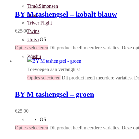
Tim&Simonsen
BY M tashengsel – kobalt blauw
Toral
Triver Flight
€
25.00
Twins
OS
Unisa
Opties selecteren
Dit product heeft meerdere variaties. Deze o
Via Vai
Wushu
Toevoegen aan verlanglijst
Opties selecteren
Dit product heeft meerdere variaties. 
BY M tashengsel – groen
€
25.00
OS
Opties selecteren
Dit product heeft meerdere variaties. Deze o