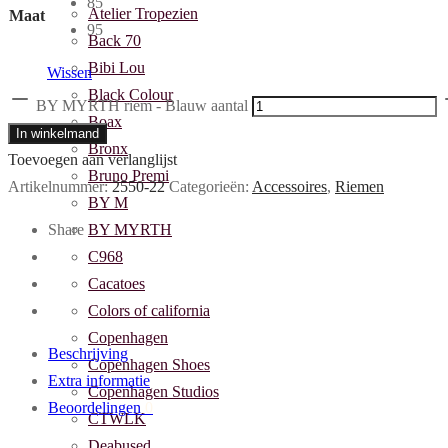
85
Atelier Tropezien
Maat
95
Back 70
Bibi Lou
Wissen
Black Colour
BY MYRTH riem - Blauw aantal
Boax
In winkelmand
Bronx
Toevoegen aan verlanglijst
Bruno Premi
Artikelnummer:
2550-22
Categorieën:
Accessoires
,
Riemen
BY M
BY MYRTH
Share
C968
Cacatoes
Colors of california
Copenhagen
Beschrijving
Copenhagen Shoes
Extra informatie
Copenhagen Studios
Beoordelingen
0
CTWLK
Deabused