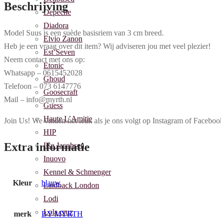
Beschrijving
Depeche
Diadora
Model Suus is een suède basisriem van 3 cm breed.
Elvio Zanon
Heb je een vraag over dit item? Wij adviseren jou met veel plezier!
Est’Seven
Neem contact met ons op:
Etonic
Whatsapp – 0615452028
Ghoud
Telefoon – 073 6147776
Goosecraft
Mail – info@myrth.nl
Guess
Haute L’Amitie
Join Us! We vinden het leuk als je ons volgt op Instagram of Face
HIP
Extra informatie
Ilse Jacobsen
Inuovo
Kennel & Schmenger
Kleur
blauw
Laidback London
Lodi
Lola cruz
merk
BY MYRTH