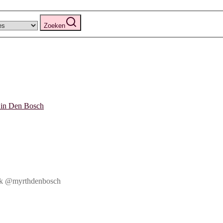
Zoeken
book @myrthdenbosch