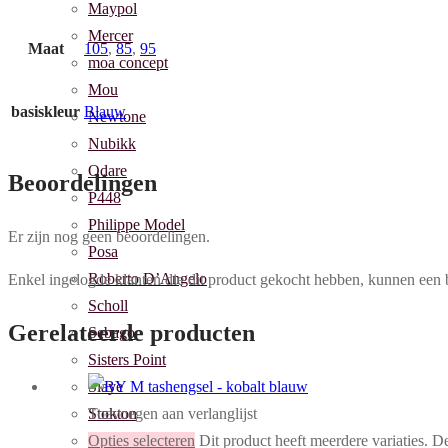
Maypol
Mercer
Maat
105
,
85
,
95
moa concept
Mou
basiskleur
Blauw
Newtone
Nubikk
Odare
Beoordelingen
P448
Philippe Model
Er zijn nog geen beoordelingen.
Posa
Roberto D’Angelo
Enkel ingelogde klanten die dit product gekocht hebben, kunnen een 
Scholl
Gerelateerde producten
Sebago
Sisters Point
Slaye
Stokton
Toevoegen aan verlanglijst
The Seller
Opties selecteren
Dit product heeft meerdere variaties. 