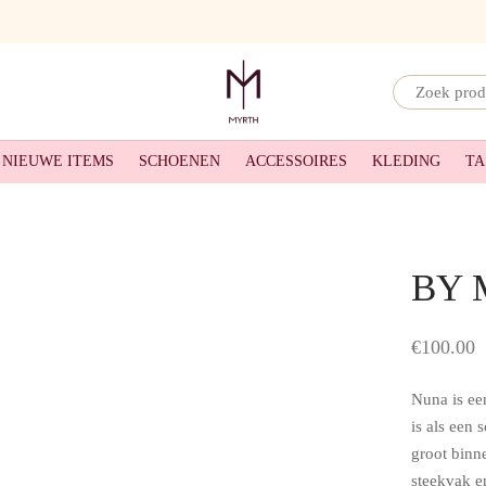
Narrow
by
NIEUWE ITEMS
SCHOENEN
ACCESSOIRES
KLEDING
TA
category:
BY 
€
100.00
Nuna is een
is als een
groot binn
steekvak e