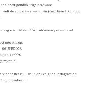
er en heeft goudkleurige hardware.
t heeft de volgende afmetingen (cm): breed 30, hoog
3
 vraag over dit item? Wij adviseren jou met veel
ct met ons op:
– 0615452028
– 073 6147776
o@myrth.nl
e vinden het leuk als je ons volgt op Instagram of
@myrthdenbosch