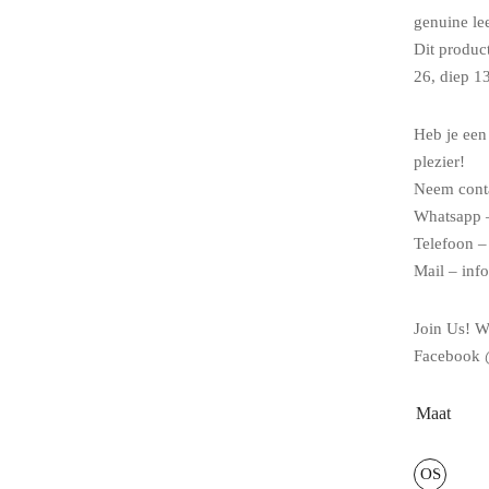
genuine le
Dit produc
26, diep 1
Heb je een
plezier!
Neem conta
Whatsapp 
Telefoon 
Mail – inf
Join Us! W
Facebook 
Maat
OS