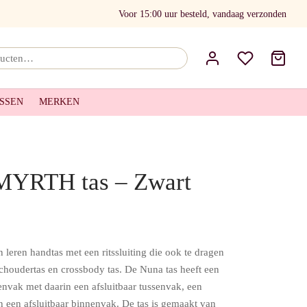
Voor 15:00 uur besteld, vandaag verzonden
Zoeken
naar:
SSEN
MERKEN
MYRTH tas – Zwart
 leren handtas met een ritssluiting die ook te dragen
 schoudertas en crossbody tas. De Nuna tas heeft een
envak met daarin een afsluitbaar tussenvak, een
n een afsluitbaar binnenvak. De tas is gemaakt van