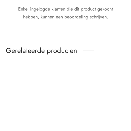
Enkel ingelogde klanten die dit product gekocht
hebben, kunnen een beoordeling schrijven.
Gerelateerde producten
Dit
Dit
product
product
heeft
heeft
meerdere
meerdere
variaties.
variaties.
Deze
Deze