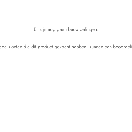
Er zijn nog geen beoordelingen.
gde klanten die dit product gekocht hebben, kunnen een beoordeli
Inuovo instappers – Zwart
BY MYRTH enkellaarzen – G
Oorspronkel
Huidige
€
119.95
€
209.95
€
126.00
prijs was:
prijs is:
Dit