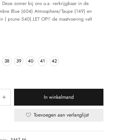
Deze zomer bij ons o.a. verkrijgbaar in de
mbre Blue (604) Atmosphere/Taupe (149) en
n ( prune 540).LET OP!! de maatvoering valt
38
39
40
41
42
In winkelmand
Toevoegen aan verlanglijst
mer:
3467-46