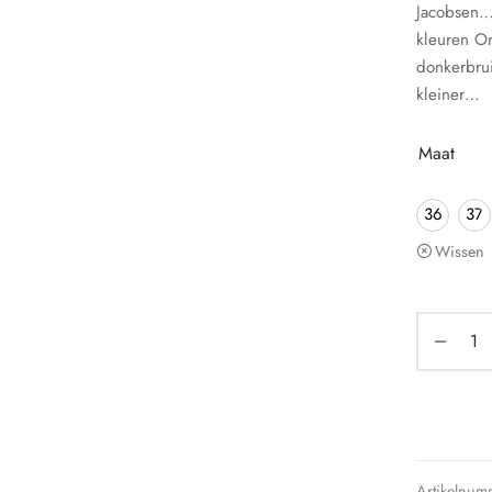
Jacobsen… 
kleuren O
donkerbrui
kleiner…
Maat
36
37
Wissen
Artikelnum