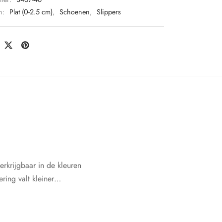
n:
Plat (0-2.5 cm)
,
Schoenen
,
Slippers
rkrijgbaar in de kleuren
ring valt kleiner…