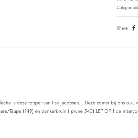
Categorieë
Share
ctie is deze topper van Ilse Jacobsen… Deze zomer bij ons o.a. ve
re/Taupe (149) en donkerbruin ( prune 540).LET OP!! de maatvoe