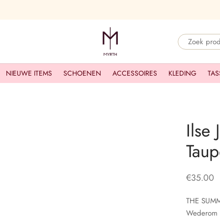
Narrow
by
NIEUWE ITEMS
SCHOENEN
ACCESSOIRES
KLEDING
category:
TAS
Ilse
Taup
€
35.00
THE SUM
Wederom te