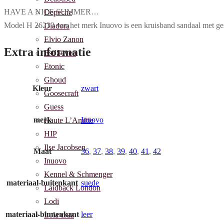
HAVE A NICE SUMMER…
Depeche
Model H 26233 van het merk Inuovo is een kruisband sandaal met gesps
Diadora
Elvio Zanon
Extra informatie
Est’Seven
Etonic
Ghoud
Kleur
zwart
Goosecraft
Guess
merk
Inuovo
Haute L’Amitie
HIP
Ilse Jacobsen
Maat
36
,
37
,
38
,
39
,
40
,
41
,
42
Inuovo
Kennel & Schmenger
materiaal-buitenkant
suede
Laidback London
Lodi
materiaal-binnenkant
leer
Lola cruz