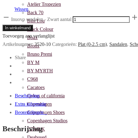
Atelier Tropezien
Wissen
Back 70
Inuovo sandalen - Zwart aantal
Bibi Lou
In winkelmand
Black Colour
Toevoegen aan verlanglijst
Boax
Artikelnummer:
3520-10
Categorieën:
Plat (0-2.5 cm)
,
Sandalen
,
Sch
Bronx
Bruno Premi
Share
BY M
BY MYRTH
C968
Cacatoes
Colors of california
Beschrijving
Copenhagen
Extra informatie
Copenhagen Shoes
Beoordelingen
0
Copenhagen Studios
Beschrijving
CTWLK
Deabused