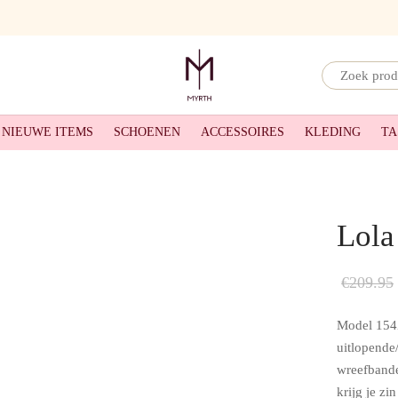
Narrow
by
NIEUWE ITEMS
SCHOENEN
ACCESSOIRES
KLEDING
TA
category:
Lola
€
209.95
Model 154
uitlopende
wreefbande
krijg je zi