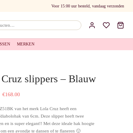
Voor 15:00 uur besteld, vandaag verzonden
Zoeken
naar:
SSEN
MERKEN
 Cruz slippers – Blauw
Oorspronkelijke
Huidige
€
168.00
prijs was:
prijs is:
Z51BK van het merk Lola Cruz heeft een
€209.95.
€168.00.
/diabolohak van 6cm. Deze slipper heeft twee
n en is super elegant!! Met deze ideale hak hoogte
n om een avondje te dansen of te flaneren 🙂