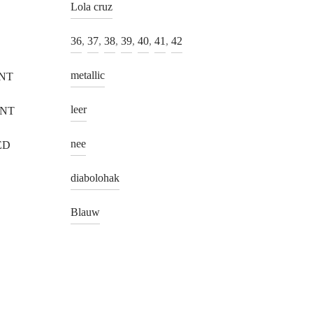
Lola cruz
36
,
37
,
38
,
39
,
40
,
41
,
42
metallic
NT
leer
ANT
nee
ED
diabolohak
Blauw