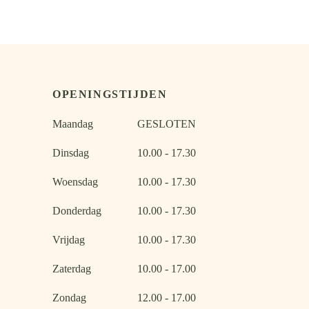
meerdere
meerdere
Dit
variaties.
variaties.
product
Deze
Deze
heeft
optie
optie
meerdere
kan
kan
variaties.
gekozen
gekozen
OPENINGSTIJDEN
Deze
worden
worden
optie
Maandag
GESLOTEN
op
op
kan
de
de
Dinsdag
10.00 - 17.30
gekozen
productpagina
productpagina
worden
Woensdag
10.00 - 17.30
op
de
Donderdag
10.00 - 17.30
productpagina
Vrijdag
10.00 - 17.30
Zaterdag
10.00 - 17.00
Zondag
12.00 - 17.00