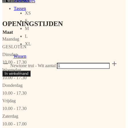
In winkelmand
Accessoires
Tassen
XS
S
OPENINGSTIJDEN
M
Maat
L
Maandag
XL
GESLOTEN
Dinsdag
Wissen
10.00 - 17.30
Newtone trui - Wit aantal
Woensdag
In winkelmand
10.00 - 17.30
Donderdag
10.00 - 17.30
Vrijdag
10.00 - 17.30
Zaterdag
10.00 - 17.00