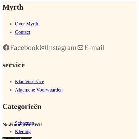
Myrth
Over Myrth
Contact
Facebook
Instagram
E-mail
service
Klantenservice
Algemene Voorwaarden
Categorieën
Schoenen
Newtone trui - Wit
Kleding