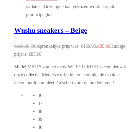
variaties. Deze optie kan gekozen worden op de
productpagina
Wushu sneakers – Beige
€
169.95
Oorspronkelijke prijs was: €169.95.
€
85.00
Huidige
prijs is: €85.00.
Model MS315 van het merk WUSHU RUYI is een nieuw in
onze collectie. Met deze toffe kleurencombinatie maak je
iedere outfit compleet. Geschikt voor de bredere voet!!
36
37
38
39
40