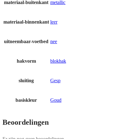
materiaal-buitenkant
metallic
materiaal-binnenkant
leer
uitneembaar-voetbed
nee
hakvorm
blokhak
sluiting
Gesp
basiskleur
Goud
Beoordelingen
Er zijn nog geen beoordelingen.