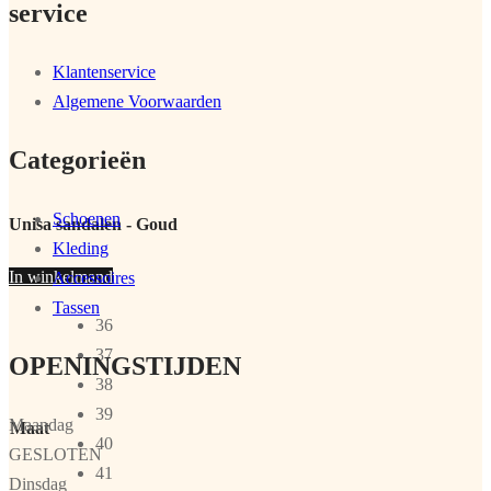
service
Klantenservice
Algemene Voorwaarden
Categorieën
Schoenen
Unisa sandalen - Goud
Kleding
In winkelmand
Accessoires
Tassen
36
37
OPENINGSTIJDEN
38
39
Maandag
Maat
40
GESLOTEN
41
Dinsdag