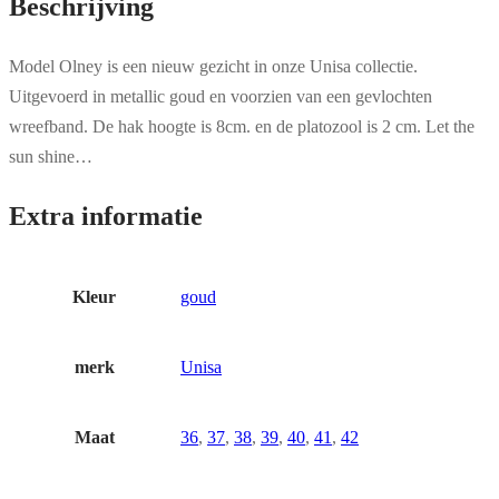
Beschrijving
Model Olney is een nieuw gezicht in onze Unisa collectie.
Uitgevoerd in metallic goud en voorzien van een gevlochten
wreefband. De hak hoogte is 8cm. en de platozool is 2 cm. Let the
sun shine…
Extra informatie
Kleur
goud
merk
Unisa
Maat
36
,
37
,
38
,
39
,
40
,
41
,
42